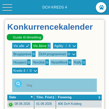
DCH KREDS 4
Konkurrencekalender
Guide til tilmelding
Vis alle
Vis åbne
0
Agility
/
4
Brugsprøve
0
DcH programmet
0
Hoopers
0
Nordisk
0
NoseWork
0
Rally
0
Kreds
4
/
0
Dato
Tilm. Frist
Forening
08.08.2026
01.08.2026
406 DcH Kolding