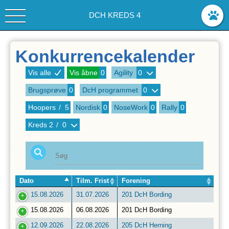
DCH KREDS 4
Konkurrencekalender
Vis alle
Vis åbne
0
Agility
0
Brugsprøve
0
DcH programmet
0
Hoopers
/
5
Nordisk
0
NoseWork
0
Rally
0
Kreds
2
/
0
Dato
Tilm. Frist
Forening
15.08.2026
31.07.2026
201 DcH Bording
15.08.2026
06.08.2026
201 DcH Bording
12.09.2026
22.08.2026
205 DcH Herning