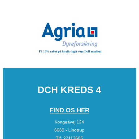
DCH KREDS 4
FIND OS HER
Kongeåvej 124
6660 - Lindtrup
Tlf.
22112605