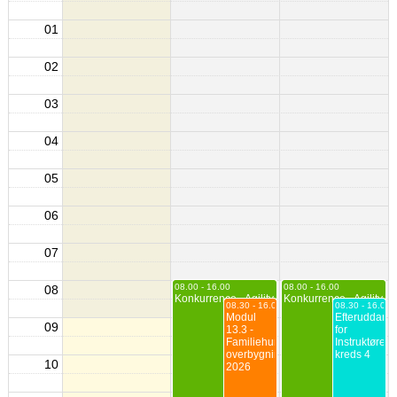
01
02
03
04
05
06
07
08.00 - 16.00
08.00 - 16.00
08
Konkurrence - Agility
Konkurrence - Agility
08.30 - 16.00
08.30 - 16.00
Modul
Efteruddann
09
13.3 -
for
Familiehunden
Instruktører
overbygning
kreds 4
10
2026