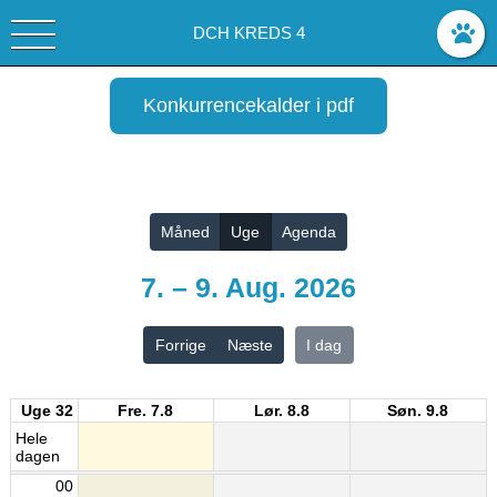
DCH KREDS 4
Konkurrencekalder i pdf
Vis alle
Måned
Uge
Agenda
7. – 9. Aug. 2026
Forrige
Næste
I dag
Uge 32
Fre. 7.8
Lør. 8.8
Søn. 9.8
Hele
dagen
00