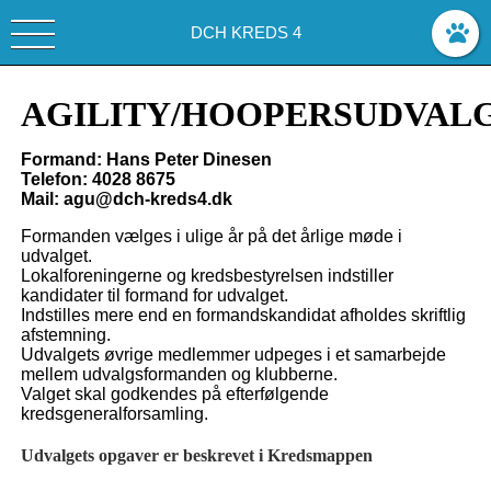
DCH KREDS 4
AGILITY/HOOPERSUDVAL
Formand: Hans Peter Dinesen
Telefon: 4028 8675
Mail:
agu@dch-kreds4.dk
Formanden vælges i ulige år på det årlige møde i
udvalget.
Lokalforeningerne og kredsbestyrelsen indstiller
kandidater til formand for udvalget.
Indstilles mere end en formandskandidat afholdes skriftlig
afstemning.
Udvalgets øvrige medlemmer udpeges i et samarbejde
mellem udvalgsformanden og klubberne.
Valget skal godkendes på efterfølgende
kredsgeneralforsamling.
Udvalgets opgaver er beskrevet i Kredsmappen