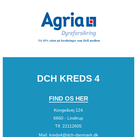
DCH KREDS 4
FIND OS HER
Kongeåvej 124
6660 - Lindtrup
Tlf.
22112605
Mail:
kreds4@dch-danmark.dk