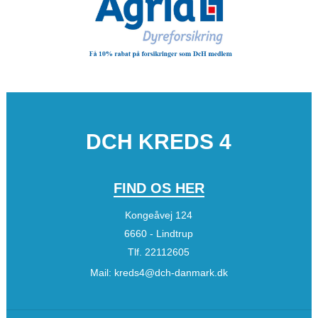
DCH KREDS 4
FIND OS HER
Kongeåvej 124
6660 - Lindtrup
Tlf.
22112605
Mail:
kreds4@dch-danmark.dk