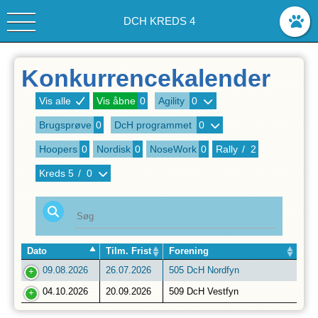
DCH KREDS 4
Konkurrencekalender
Vis alle
Vis åbne
0
Agility
0
Brugsprøve
0
DcH programmet
0
Hoopers
0
Nordisk
0
NoseWork
0
Rally
/
2
Kreds
5
/
0
Dato
Tilm. Frist
Forening
09.08.2026
26.07.2026
505 DcH Nordfyn
04.10.2026
20.09.2026
509 DcH Vestfyn