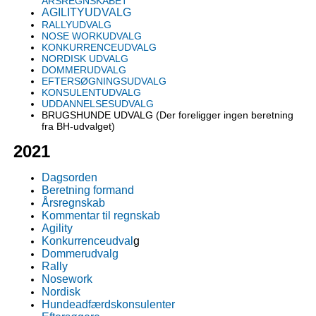
ÅRSREGNSKABET
AGILITYUDVALG
RALLYUDVALG
NOSE WORKUDVALG
KONKURRENCEUDVALG
NORDISK UDVALG
DOMMERUDVALG
EFTERSØGNINGSUDVALG
KONSULENTUDVALG
UDDANNELSESUDVALG
BRUGSHUNDE UDVALG (Der foreligger ingen beretning
fra BH-udvalget)
2021
Dagsorden
Beretning formand
Årsregnskab
Kommentar til regnskab
Agility
Konkurrenceudval
g
Dommerudvalg
Rally
Nosework
Nordisk
Hundeadfærdskonsulenter